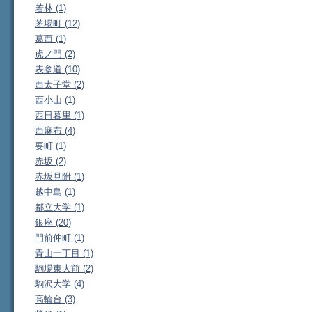
若林 (1)
茅場町 (12)
葛西 (1)
虎ノ門 (2)
表参道 (10)
西太子堂 (2)
西小山 (1)
西日暮里 (1)
西麻布 (4)
要町 (1)
赤坂 (2)
赤坂見附 (1)
越中島 (1)
都立大学 (1)
銀座 (20)
門前仲町 (1)
青山一丁目 (1)
駒場東大前 (2)
駒沢大学 (4)
高輪台 (3)