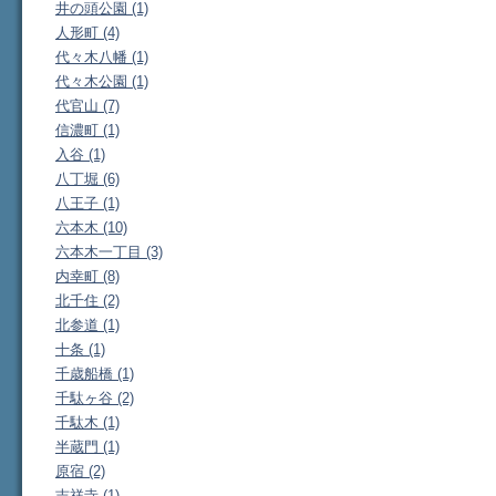
井の頭公園 (1)
人形町 (4)
代々木八幡 (1)
代々木公園 (1)
代官山 (7)
信濃町 (1)
入谷 (1)
八丁堀 (6)
八王子 (1)
六本木 (10)
六本木一丁目 (3)
内幸町 (8)
北千住 (2)
北参道 (1)
十条 (1)
千歳船橋 (1)
千駄ヶ谷 (2)
千駄木 (1)
半蔵門 (1)
原宿 (2)
吉祥寺 (1)