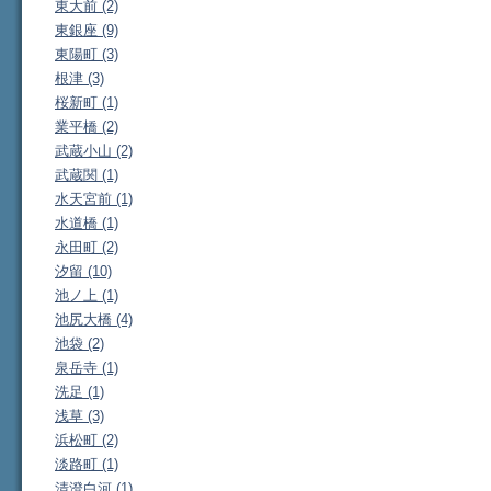
東大前 (2)
東銀座 (9)
東陽町 (3)
根津 (3)
桜新町 (1)
業平橋 (2)
武蔵小山 (2)
武蔵関 (1)
水天宮前 (1)
水道橋 (1)
永田町 (2)
汐留 (10)
池ノ上 (1)
池尻大橋 (4)
池袋 (2)
泉岳寺 (1)
洗足 (1)
浅草 (3)
浜松町 (2)
淡路町 (1)
清澄白河 (1)