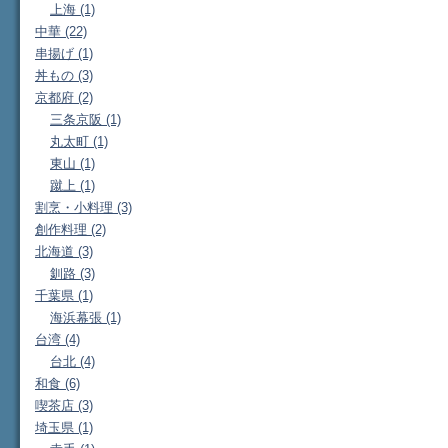
上海 (1)
中華 (22)
串揚げ (1)
丼もの (3)
京都府 (2)
三条京阪 (1)
丸太町 (1)
東山 (1)
蹴上 (1)
割烹・小料理 (3)
創作料理 (2)
北海道 (3)
釧路 (3)
千葉県 (1)
海浜幕張 (1)
台湾 (4)
台北 (4)
和食 (6)
喫茶店 (3)
埼玉県 (1)