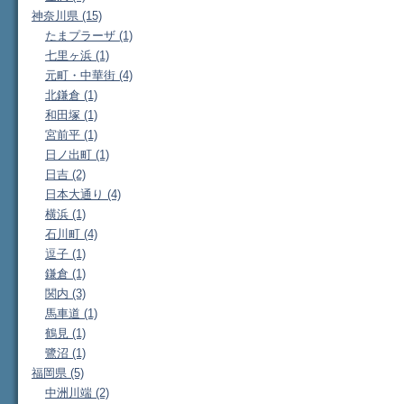
神奈川県 (15)
たまプラーザ (1)
七里ヶ浜 (1)
元町・中華街 (4)
北鎌倉 (1)
和田塚 (1)
宮前平 (1)
日ノ出町 (1)
日吉 (2)
日本大通り (4)
横浜 (1)
石川町 (4)
逗子 (1)
鎌倉 (1)
関内 (3)
馬車道 (1)
鶴見 (1)
鷺沼 (1)
福岡県 (5)
中洲川端 (2)