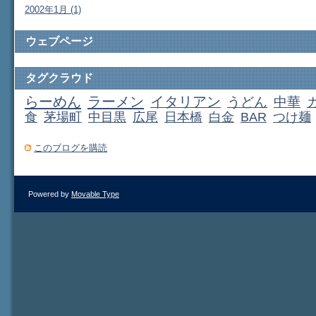
2002年1月 (1)
ウェブページ
タグクラウド
らーめん
ラーメン
イタリアン
うどん
中華
食
茅場町
中目黒
広尾
日本橋
白金
BAR
つけ麺
このブログを購読
Powered by
Movable Type