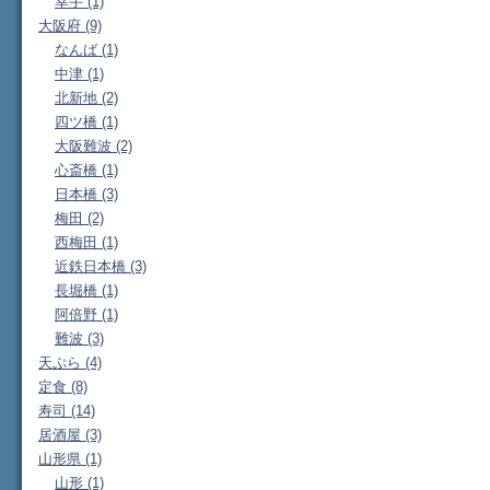
幸手 (1)
大阪府 (9)
なんば (1)
中津 (1)
北新地 (2)
四ツ橋 (1)
大阪難波 (2)
心斎橋 (1)
日本橋 (3)
梅田 (2)
西梅田 (1)
近鉄日本橋 (3)
長堀橋 (1)
阿倍野 (1)
難波 (3)
天ぷら (4)
定食 (8)
寿司 (14)
居酒屋 (3)
山形県 (1)
山形 (1)