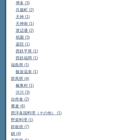
博多 (3)
呉服町 (2)
天神 (1)
天神南 (1)
渡辺通 (2)
祇園 (3)
薬院 (1)
西鉄平尾 (1)
西鉄福岡 (1)
福島県 (1)
飯坂温泉 (1)
群馬県 (4)
榛東村 (1)
渋川 (3)
自然食 (2)
蕎麦 (6)
西洋各国料理（その他） (1)
野菜料理 (1)
鉄板焼 (7)
鍋 (4)