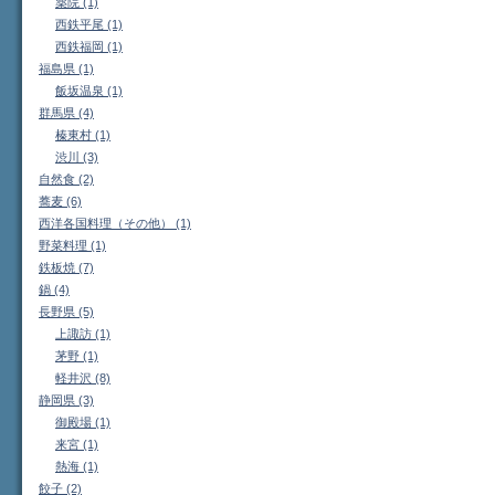
薬院 (1)
西鉄平尾 (1)
西鉄福岡 (1)
福島県 (1)
飯坂温泉 (1)
群馬県 (4)
榛東村 (1)
渋川 (3)
自然食 (2)
蕎麦 (6)
西洋各国料理（その他） (1)
野菜料理 (1)
鉄板焼 (7)
鍋 (4)
長野県 (5)
上諏訪 (1)
茅野 (1)
軽井沢 (8)
静岡県 (3)
御殿場 (1)
来宮 (1)
熱海 (1)
餃子 (2)