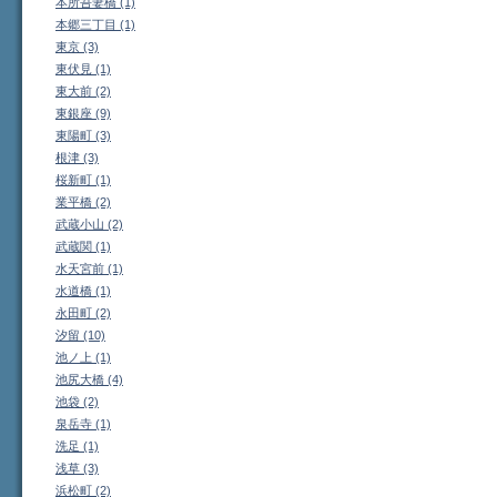
本所吾妻橋 (1)
本郷三丁目 (1)
東京 (3)
東伏見 (1)
東大前 (2)
東銀座 (9)
東陽町 (3)
根津 (3)
桜新町 (1)
業平橋 (2)
武蔵小山 (2)
武蔵関 (1)
水天宮前 (1)
水道橋 (1)
永田町 (2)
汐留 (10)
池ノ上 (1)
池尻大橋 (4)
池袋 (2)
泉岳寺 (1)
洗足 (1)
浅草 (3)
浜松町 (2)