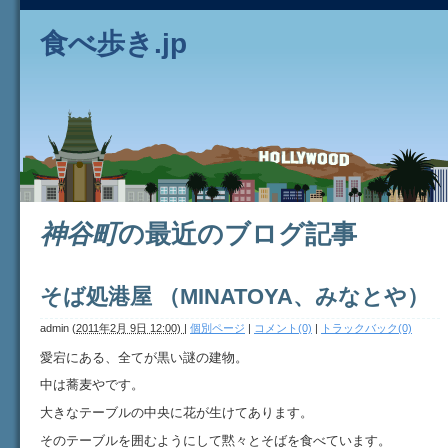
食べ歩き.jp
神谷町
の最近のブログ記事
そば処港屋 （MINATOYA、みなとや）
admin
(
2011年2月 9日 12:00)
|
個別ページ
|
コメント(0)
|
トラックバック(0)
愛宕にある、全てが黒い謎の建物。
中は蕎麦やです。
大きなテーブルの中央に花が生けてあります。
そのテーブルを囲むようにして黙々とそばを食べています。