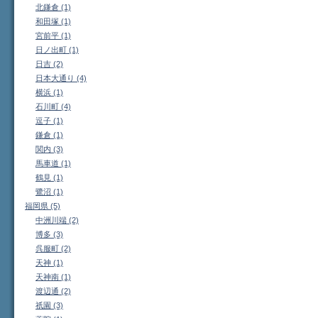
北鎌倉 (1)
和田塚 (1)
宮前平 (1)
日ノ出町 (1)
日吉 (2)
日本大通り (4)
横浜 (1)
石川町 (4)
逗子 (1)
鎌倉 (1)
関内 (3)
馬車道 (1)
鶴見 (1)
鷺沼 (1)
福岡県 (5)
中洲川端 (2)
博多 (3)
呉服町 (2)
天神 (1)
天神南 (1)
渡辺通 (2)
祇園 (3)