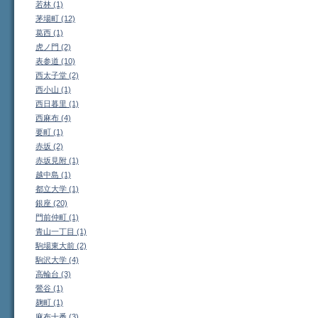
若林 (1)
茅場町 (12)
葛西 (1)
虎ノ門 (2)
表参道 (10)
西太子堂 (2)
西小山 (1)
西日暮里 (1)
西麻布 (4)
要町 (1)
赤坂 (2)
赤坂見附 (1)
越中島 (1)
都立大学 (1)
銀座 (20)
門前仲町 (1)
青山一丁目 (1)
駒場東大前 (2)
駒沢大学 (4)
高輪台 (3)
鶯谷 (1)
麹町 (1)
麻布十番 (3)