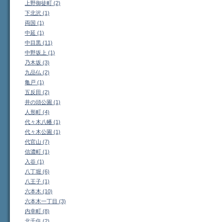
上野御徒町 (2)
下北沢 (1)
両国 (1)
中延 (1)
中目黒 (11)
中野坂上 (1)
乃木坂 (3)
九品仏 (2)
亀戸 (1)
五反田 (2)
井の頭公園 (1)
人形町 (4)
代々木八幡 (1)
代々木公園 (1)
代官山 (7)
信濃町 (1)
入谷 (1)
八丁堀 (6)
八王子 (1)
六本木 (10)
六本木一丁目 (3)
内幸町 (8)
北千住 (2)