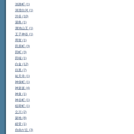
淡路町 (1)
清澄白河 (1)
渋谷 (10)
湯島 (1)
溜池山王 (1)
王子神谷 (1)
用賀 (1)
田原町 (3)
田町 (3)
田端 (1)
白金 (12)
目黒 (7)
祐天寺 (1)
神保町 (1)
神楽坂 (4)
神泉 (1)
神谷町 (1)
稲荷町 (1)
立川 (2)
築地 (8)
経堂 (1)
自由が丘 (3)