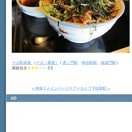
そば処港屋
（
そば（蕎麦）
/
虎ノ門駅
、
神谷町駅
、
御成門駅
）
昼総合点
★★★
☆☆
3.5
« 神泉
|
メインページ
|
アーカイブ
|
稲荷町 »
AD