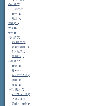
栃木県 (3)
宇都宮 (2)
日光 (1)
那須 (1)
洋食 (13)
焼肉 (6)
焼鳥 (5)
熊本県 (4)
市役所前 (1)
水前寺公園 (1)
熊本城前 (2)
辛島町 (2)
石川県 (3)
押野 (1)
野々市 (1)
野々市工大前 (1)
野町 (1)
金沢 (1)
神奈川県 (15)
たまプラーザ (1)
七里ヶ浜 (1)
元町・中華街 (4)