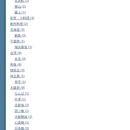
丸太町 (1)
東山 (1)
蹴上 (1)
割烹・小料理 (3)
創作料理 (2)
北海道 (3)
釧路 (3)
千葉県 (1)
海浜幕張 (1)
台湾 (4)
台北 (4)
和食 (6)
喫茶店 (3)
埼玉県 (1)
幸手 (1)
大阪府 (9)
なんば (1)
中津 (1)
北新地 (2)
四ツ橋 (1)
大阪難波 (2)
心斎橋 (1)
日本橋 (3)