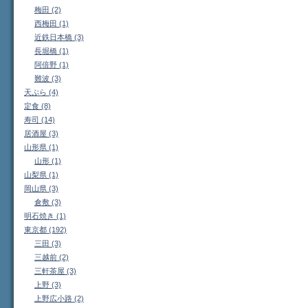
梅田 (2)
西梅田 (1)
近鉄日本橋 (3)
長堀橋 (1)
阿倍野 (1)
難波 (3)
天ぷら (4)
定食 (8)
寿司 (14)
居酒屋 (3)
山形県 (1)
山形 (1)
山梨県 (1)
岡山県 (3)
倉敷 (3)
明石焼き (1)
東京都 (192)
三田 (3)
三越前 (2)
三軒茶屋 (3)
上野 (3)
上野広小路 (2)