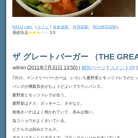
NALU cafe
（
カフェ
/
表参道駅
、
外苑前駅
、
明治神宮前駅
）
昼総合点
★★★
☆☆
3.0
ザ グレートバーガー （THE GREA
admin
(
2011年7月31日 13:50)
|
個別ページ
|
コメント(0)
7月の」マンスリーバーガーは、いろいろ夏野菜とモッツァレラのヒッコ
バンズが燻製具合がちょうどよいブラウンバンズ。
夏野菜とモッツァレラが合う。
夏野菜はナス、ズッキーニ、ネギなど。
粗挽きパテはよく焼かれていて、赤みは無い。
塩コショウがよくきいている。
ピクルスは刻みピクルス。
ポテトはざっくりポテトで、ブラックペッパーがきいている。