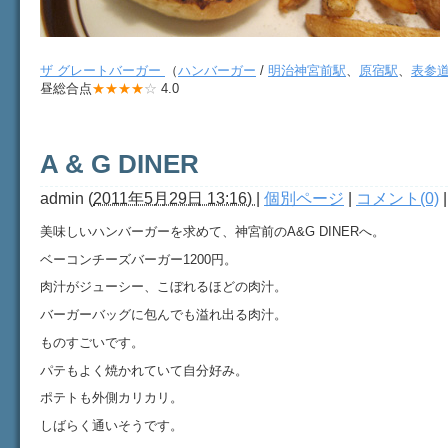
ザ グレートバーガー
（
ハンバーガー
/
明治神宮前駅
、
原宿駅
、
表参
昼総合点
★★★★
☆
4.0
A & G DINER
admin
(
2011年5月29日 13:16)
|
個別ページ
|
コメント(0)
美味しいハンバーガーを求めて、神宮前のA&G DINERへ。
ベーコンチーズバーガー1200円。
肉汁がジューシー、こぼれるほどの肉汁。
バーガーバッグに包んでも溢れ出る肉汁。
ものすごいです。
パテもよく焼かれていて自分好み。
ポテトも外側カリカリ。
しばらく通いそうです。