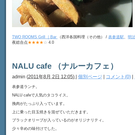
TWO ROOMS Grill ｜Bar
（西洋各国料理（その他） /
表参道駅
、
明
夜総合点
★★★★
☆
4.0
NALU cafe （ナルーカフェ）
admin
(
2011年8月 2日 12:05)
|
個別ページ
|
コメント(0)
|
表参道ランチ。
NALU cafeで人気のタコライス。
挽肉がたっぷり入っています。
上に乗った目玉焼きを混ぜていただきます。
ブラックオリーブが入っているのがオリジナリティ。
少々辛めの味付けでした。