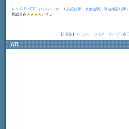
A ＆ G DINER
（
ハンバーガー
/
外苑前駅
、
表参道駅
、
明治神宮前駅
昼総合点
★★★★
☆
4.5
« 日比谷
|
メインページ
|
アーカイブ
|
春日
AD