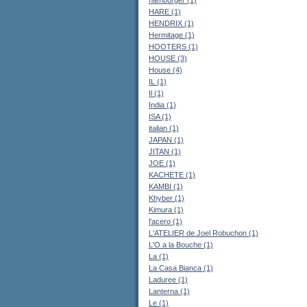
HARE (1)
HENDRIX (1)
Hermitage (1)
HOOTERS (1)
HOUSE (3)
House (4)
IL (1)
Il (1)
India (1)
ISA (1)
italian (1)
JAPAN (1)
JITAN (1)
JOE (1)
KACHETE (1)
KAMBI (1)
Khyber (1)
Kimura (1)
l'acero (1)
L'ATELIER de Joel Robuchon (1)
L'O a la Bouche (1)
La (1)
La Casa Bianca (1)
Laduree (1)
Lanterna (1)
Le (1)