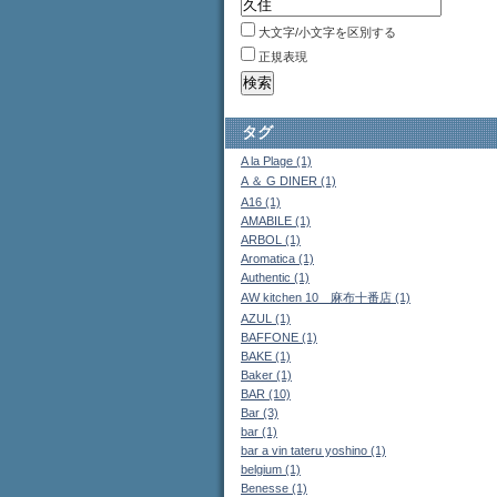
大文字/小文字を区別する
正規表現
タグ
A la Plage (1)
A ＆ G DINER (1)
A16 (1)
AMABILE (1)
ARBOL (1)
Aromatica (1)
Authentic (1)
AW kitchen 10 麻布十番店 (1)
AZUL (1)
BAFFONE (1)
BAKE (1)
Baker (1)
BAR (10)
Bar (3)
bar (1)
bar a vin tateru yoshino (1)
belgium (1)
Benesse (1)