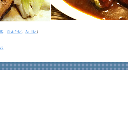
駅
、
白金台駅
、
品川駅
）
台