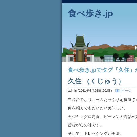
食べ歩き.jp
食べ歩き.jpでタグ「久住
久住 （くじゅう）
admin
(
2011年6月26日 20:08)
|
個別ページ
白金台のボリュームたっぷり定食屋さ
何を頼んでもだいたい美味しい。
カジキマグロ定食、ピーマンの肉詰め
昔ながらの味です。
そして、ドレッシングが美味。