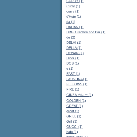
CURRY (1)
Curry (1)
curry (1)
d'Hote (1)
da (1)
DALIAN (1)
DBGB Kitchen and Bar (1)
de (2)
DELHI (1)
DELLA (1)
DEWAN (1)
Diner (1)
DOS (1)
e (1)
EAST (1)
FAUSTINA (1)
FELLOWS (1)
FIRE (1)
GINZA.カレー (1)
GOLDEN (1)
GREAT (1)
great (1)
GRILL (1)
Grill (3)
GUCCI (1)
hafu (1)
hamburger (1)