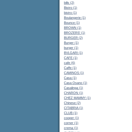
bills (2)
Bistro (1)
bistro (1)
Boulangerie (1)
Bounce (1)
BROWN (1)
BROZERS' (1)
BURGER (2)
Burger (1)
burger (1)
BVLGARI (1)
CAFE (1)
cafe (6)
Caffe (1)
CAMINOS (1)
Casa (1)
Casa Osano (1)
Casalinga (1)
CHARON (1)
CHEZ MAMMY (1)
Chinese (2)
CITABRIA (1)
CLUB (1)
cooper (1)
corner (1)
crema (1)