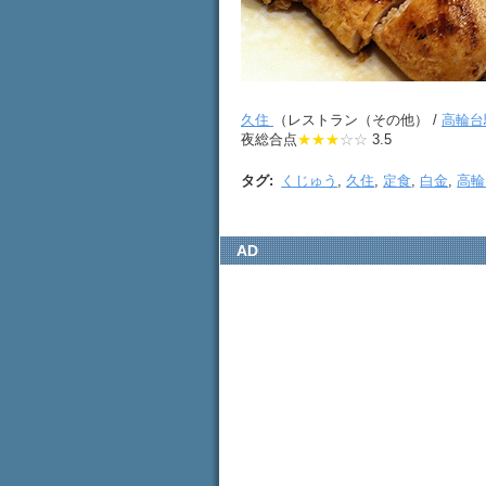
久住
（レストラン（その他） /
高輪台
夜総合点
★★★
☆☆
3.5
タグ
:
くじゅう
,
久住
,
定食
,
白金
,
高輪
AD