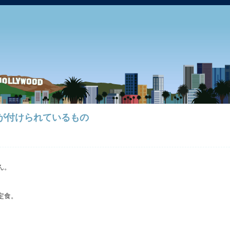
」が付けられているもの
ん。
定食。