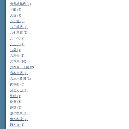
倉敷雄鶏店 (1)
元町 (4)
入谷 (1)
八丁堀 (6)
八丁堀店 (1)
八七三家 (1)
八千代 (2)
八王子 (1)
八雲 (1)
六厘舎 (1)
六本木 (10)
六本木一丁目 (2)
六本木店 (1)
六本木農園 (1)
内幸町 (8)
分とく山 (1)
別館 (1)
刺身 (3)
割烹 (3)
創作中華 (1)
創作料理 (2)
勝どき (1)