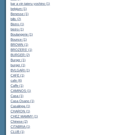
bar a vin tateru yoshino (1)
belgium (1)
Benesse (1)
bills (2)
Bistro (1)
bistro (1)
Boulangerie (1)
Bounce (1)
BROWN (1)
BROZERS' (1)
BURGER (2)
Burger (1)
burger (1)
BVLGARI (1)
CAFE (1)
cafe (6)
Caffe (1)
CAMINOS (1)
Casa (1)
Casa Osano (1)
Casalinga (1)
CHARON (1)
CHEZ MAMMY (1)
Chinese (2)
CITABRIA (1)
CLUB (1)