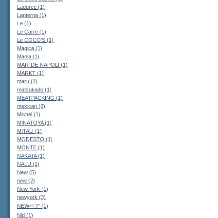
Laduree (1)
Lanterna (1)
Le (1)
Le Carre (1)
Le COCO'S (1)
Magica (1)
Mania (1)
MAR-DE-NAPOLI (1)
MARKT (1)
maru (1)
matsukado (1)
MEATPACKING (1)
mexican (2)
Michel (1)
MINATOYA (1)
MITALI (1)
MODESTO (1)
MONTE (1)
NAKATA (1)
NALU (1)
New (5)
new (2)
New York (1)
newyork (3)
NEWペア (1)
Nid (1)