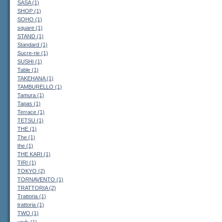
SASA (1)
SHOP (1)
SOHO (1)
square (1)
STAND (1)
Standard (1)
Sucre-rie (1)
SUSHI (1)
Table (1)
TAKEHANA (1)
TAMBURELLO (1)
Tamura (1)
Tapas (1)
Terrace (1)
TETSU (1)
THE (1)
The (1)
the (1)
THE KARI (1)
TIRI (1)
TOKYO (2)
TORNAVENTO (1)
TRATTORIA (2)
Trattoria (1)
trattoria (1)
TWO (1)