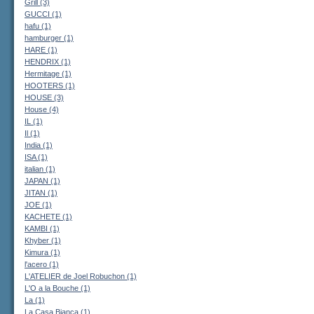
Grill (3)
GUCCI (1)
hafu (1)
hamburger (1)
HARE (1)
HENDRIX (1)
Hermitage (1)
HOOTERS (1)
HOUSE (3)
House (4)
IL (1)
Il (1)
India (1)
ISA (1)
italian (1)
JAPAN (1)
JITAN (1)
JOE (1)
KACHETE (1)
KAMBI (1)
Khyber (1)
Kimura (1)
l'acero (1)
L'ATELIER de Joel Robuchon (1)
L'O a la Bouche (1)
La (1)
La Casa Bianca (1)