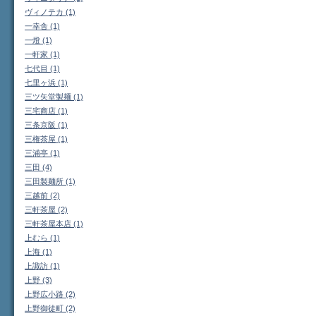
ヴィノテカ (1)
一幸舎 (1)
一燈 (1)
一軒家 (1)
七代目 (1)
七里ヶ浜 (1)
三ツ矢堂製麺 (1)
三宅商店 (1)
三条京阪 (1)
三権茶屋 (1)
三浦亭 (1)
三田 (4)
三田製麺所 (1)
三越前 (2)
三軒茶屋 (2)
三軒茶屋本店 (1)
上むら (1)
上海 (1)
上諏訪 (1)
上野 (3)
上野広小路 (2)
上野御徒町 (2)