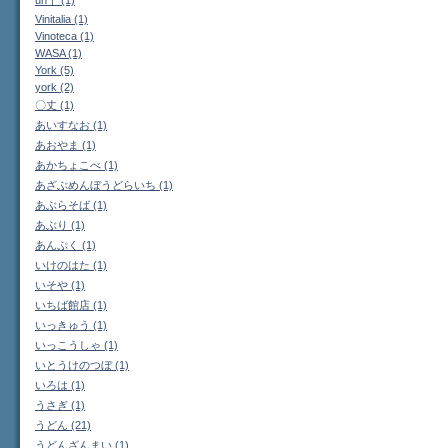
un十 (1)
Vinitalia (1)
Vinoteca (1)
WASA (1)
York (5)
york (2)
〇丈 (1)
あいすなお (1)
あおやま (1)
あかちょこべ (1)
あざぶめんぼうどらいち (1)
あぶらそば (1)
あぶり (1)
あんぷく (1)
いけのはた (1)
いそや (1)
いちば館店 (1)
いっきゅう (1)
いっこうしゃ (1)
いとうけのつぼ (1)
いろは (1)
うさぎ (1)
うどん (21)
うどんざんまい (1)