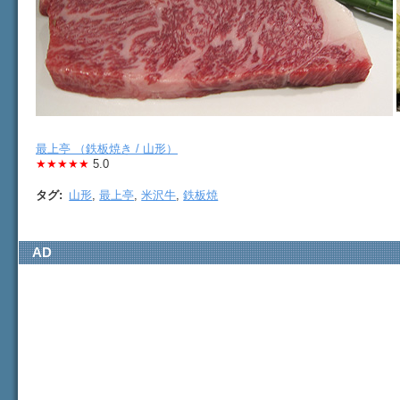
最上亭 （鉄板焼き / 山形）
★★★★★
5.0
タグ
:
山形
,
最上亭
,
米沢牛
,
鉄板焼
AD