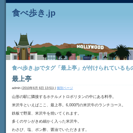
食べ歩き.jp
食べ歩き.jpでタグ「最上亭」が付けられているも
最上亭
admin
(
2010年6月 6日 13:51)
|
個別ページ
山形の駅に隣接するホテルメトロポリタンの中にある料亭。
米沢牛といえばここ、最上亭。6,000円の米沢牛のランチコース。
鉄板で野菜、米沢牛を焼いてくれます。
多くのサシがきめ細かく入った米沢牛。
わさび、塩、ポン酢、醤油でいただきます。