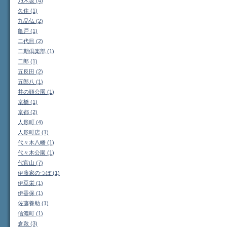
乃木坂 (4)
久住 (1)
九品仏 (2)
亀戸 (1)
二代目 (2)
二期倶楽部 (1)
二郎 (1)
五反田 (2)
五郎八 (1)
井の頭公園 (1)
京橋 (1)
京都 (2)
人形町 (4)
人形町店 (1)
代々木八幡 (1)
代々木公園 (1)
代官山 (7)
伊藤家のつぼ (1)
伊豆栄 (1)
伊香保 (1)
佐藤養助 (1)
信濃町 (1)
倉敷 (3)