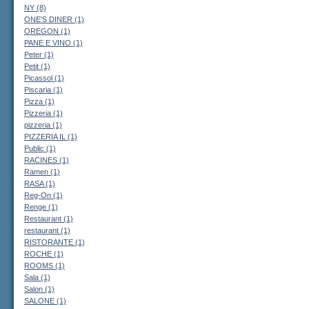
NY (8)
ONE'S DINER (1)
OREGON (1)
PANE E VINO (1)
Peter (1)
Petit (1)
Picassol (1)
Piscaria (1)
Pizza (1)
Pizzeria (1)
pizzeria (1)
PIZZERIA IL (1)
Public (1)
RACINES (1)
Ramen (1)
RASA (1)
Reg-On (1)
Renge (1)
Restaurant (1)
restaurant (1)
RISTORANTE (1)
ROCHE (1)
ROOMS (1)
Sala (1)
Salon (1)
SALONE (1)