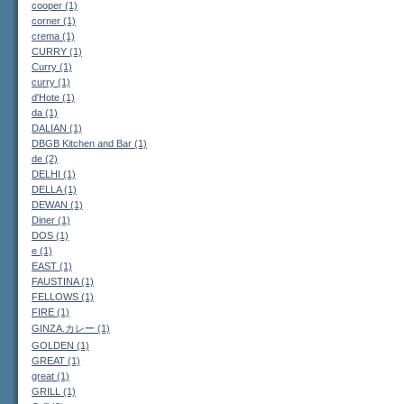
cooper (1)
corner (1)
crema (1)
CURRY (1)
Curry (1)
curry (1)
d'Hote (1)
da (1)
DALIAN (1)
DBGB Kitchen and Bar (1)
de (2)
DELHI (1)
DELLA (1)
DEWAN (1)
Diner (1)
DOS (1)
e (1)
EAST (1)
FAUSTINA (1)
FELLOWS (1)
FIRE (1)
GINZA.カレー (1)
GOLDEN (1)
GREAT (1)
great (1)
GRILL (1)