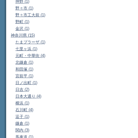
押野 (1)
野々市 (1)
野々市工大前 (1)
野町 (1)
金沢 (1)
神奈川県 (15)
たまプラーザ (1)
七里ヶ浜 (1)
元町・中華街 (4)
北鎌倉 (1)
和田塚 (1)
宮前平 (1)
日ノ出町 (1)
日吉 (2)
日本大通り (4)
横浜 (1)
石川町 (4)
逗子 (1)
鎌倉 (1)
関内 (3)
馬車道 (1)