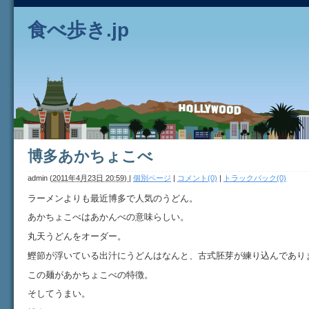
食べ歩き.jp
博多あかちょこべ
admin
(
2011年4月23日 20:59)
|
個別ページ
|
コメント(0)
|
トラックバック(0)
ラーメンよりも最近博多で人気のうどん。
あかちょこべはあかんべの意味らしい。
丸天うどんをオーダー。
鰹節が浮いている出汁にうどんはなんと、古式胚芽が練り込んであり
この麺があかちょこべの特徴。
そしてうまい。