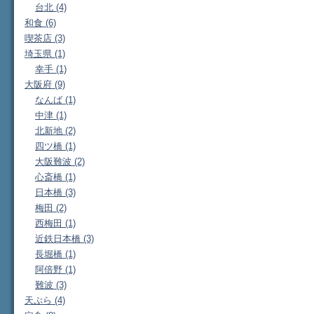
台北 (4)
和食 (6)
喫茶店 (3)
埼玉県 (1)
幸手 (1)
大阪府 (9)
なんば (1)
中津 (1)
北新地 (2)
四ツ橋 (1)
大阪難波 (2)
心斎橋 (1)
日本橋 (3)
梅田 (2)
西梅田 (1)
近鉄日本橋 (3)
長堀橋 (1)
阿倍野 (1)
難波 (3)
天ぷら (4)