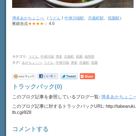
博多あかちょこべ
（
うどん
/
中洲川端駅
、
呉服町駅
、
祇園駅
）
夜総合点
★★★★
☆
4.0
カテゴリ
:
うどん
,
中洲川端
,
博多
,
呉服町
,
祇園
,
福岡県
タグ
:
あかちょこべ
,
うどん
,
中洲川端
,
博多
,
呉服町
,
祇園
トラックバック(0)
このブログ記事を参照しているブログ一覧:
博多あかちょこ
このブログ記事に対するトラックバックURL:
http://tabearuki
tb.cgi/828
コメントする