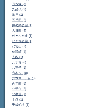
乃木坂 (3)
九品仏 (2)
亀戸 (1)
五反田 (2)
井の頭公園 (1)
人形町 (4)
代々木八幡 (1)
代々木公園 (1)
代官山 (7)
信濃町 (1)
入谷 (1)
八丁堀 (6)
八王子 (1)
六本木 (10)
六本木一丁目 (3)
内幸町 (8)
北千住 (2)
北参道 (1)
十条 (1)
千歳船橋 (1)