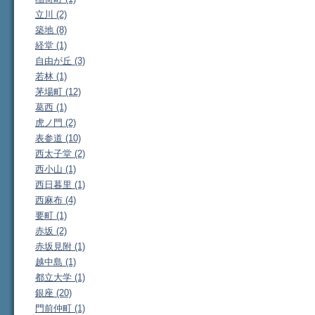
立川 (2)
築地 (8)
経堂 (1)
自由が丘 (3)
若林 (1)
茅場町 (12)
葛西 (1)
虎ノ門 (2)
表参道 (10)
西太子堂 (2)
西小山 (1)
西日暮里 (1)
西麻布 (4)
要町 (1)
赤坂 (2)
赤坂見附 (1)
越中島 (1)
都立大学 (1)
銀座 (20)
門前仲町 (1)