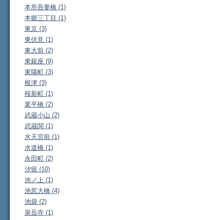
本所吾妻橋 (1)
本郷三丁目 (1)
東京 (3)
東伏見 (1)
東大前 (2)
東銀座 (9)
東陽町 (3)
根津 (3)
桜新町 (1)
業平橋 (2)
武蔵小山 (2)
武蔵関 (1)
水天宮前 (1)
水道橋 (1)
永田町 (2)
汐留 (10)
池ノ上 (1)
池尻大橋 (4)
池袋 (2)
泉岳寺 (1)