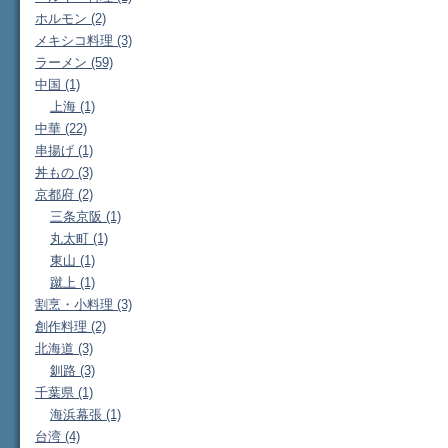
ホルモン (2)
メキシコ料理 (3)
ラーメン (59)
中国 (1)
上海 (1)
中華 (22)
串揚げ (1)
丼もの (3)
京都府 (2)
三条京阪 (1)
丸太町 (1)
東山 (1)
蹴上 (1)
割烹・小料理 (3)
創作料理 (2)
北海道 (3)
釧路 (3)
千葉県 (1)
海浜幕張 (1)
台湾 (4)